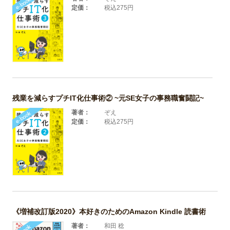
定価：
税込275円
残業を減らすプチIT化仕事術② ~元SE女子の事務職奮闘記~
著者：
ぞえ
定価：
税込275円
《増補改訂版2020》本好きのためのAmazon Kindle 読書術
著者：
和田 稔