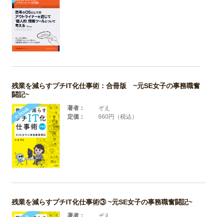
残業を減らすプチIT化仕事術：合冊版 ~元SE女子の事務職奮
闘記~
著者：
ぞえ
定価：
660円（税込）
残業を減らすプチIT化仕事術③ ~元SE女子の事務職奮闘記~
著者：
ぞえ