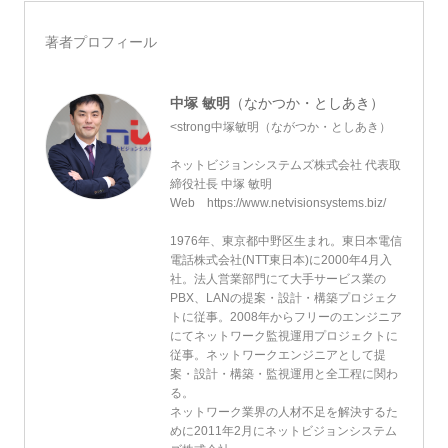
著者プロフィール
中塚 敏明
（なかつか・としあき）
<strong中塚敏明（ながつか・としあき）
ネットビジョンシステムズ株式会社 代表取
締役社長 中塚 敏明
Web https://www.netvisionsystems.biz/
1976年、東京都中野区生まれ。東日本電信
電話株式会社(NTT東日本)に2000年4月入
社。法人営業部門にて大手サービス業の
PBX、LANの提案・設計・構築プロジェク
トに従事。2008年からフリーのエンジニア
にてネットワーク監視運用プロジェクトに
従事。ネットワークエンジニアとして提
案・設計・構築・監視運用と全工程に関わ
る。
ネットワーク業界の人材不足を解決するた
めに2011年2月にネットビジョンシステム