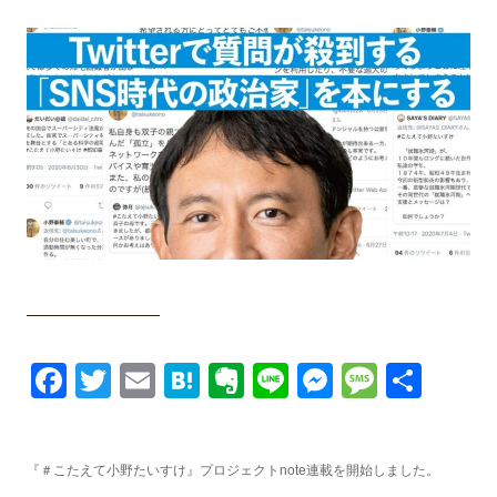
Facebook
Twitter
Email
Hatena
Evernote
Line
Messenge
Messa
共
有
『＃こたえて小野たいすけ』プロジェクトnote連載を開始しました。