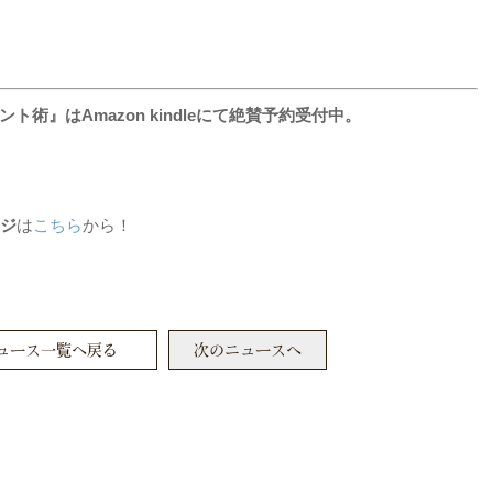
』はAmazon kindleにて絶賛予約受付中。
ージ
は
こちら
から！
ュース一覧へ戻る
次のニュースへ