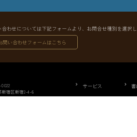
い合わせについては
下記フォームより、お問合せ種別を
選択
お問い合わせフォームはこちら
-0022
サービス
書
新宿区新宿2-4-6
ーシーズンビルアネックス7F
ニュース
会
53-5171
書籍情報一覧
お
書籍情報一覧