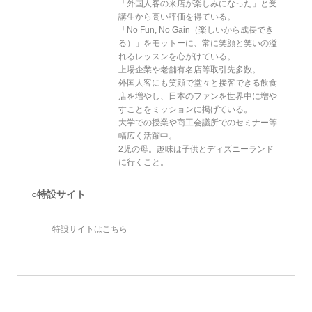
「外国人客の来店が楽しみになった」と受
講生から高い評価を得ている。
「No Fun, No Gain（楽しいから成長でき
る）」をモットーに、常に笑顔と笑いの溢
れるレッスンを心がけている。
上場企業や老舗有名店等取引先多数。
外国人客にも笑顔で堂々と接客できる飲食
店を増やし、日本のファンを世界中に増や
すことをミッションに掲げている。
大学での授業や商工会議所でのセミナー等
幅広く活躍中。
2児の母。趣味は子供とディズニーランド
に行くこと。
○特設サイト
特設サイトは
こちら