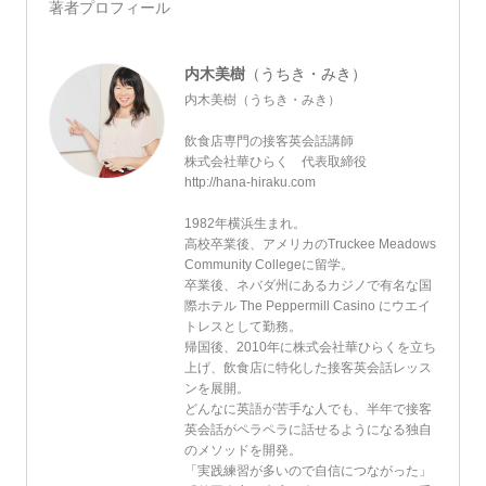
著者プロフィール
内木美樹
（うちき・みき）
内木美樹（うちき・みき）
飲食店専門の接客英会話講師
株式会社華ひらく 代表取締役
http://hana-hiraku.com
1982年横浜生まれ。
高校卒業後、アメリカのTruckee Meadows
Community Collegeに留学。
卒業後、ネバダ州にあるカジノで有名な国
際ホテル The Peppermill Casino にウエイ
トレスとして勤務。
帰国後、2010年に株式会社華ひらくを立ち
上げ、飲食店に特化した接客英会話レッス
ンを展開。
どんなに英語が苦手な人でも、半年で接客
英会話がペラペラに話せるようになる独自
のメソッドを開発。
「実践練習が多いので自信につながった」