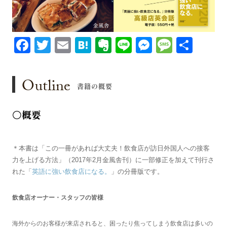
Facebook
Twitter
Email
Hatena
Evernote
Line
Messenge
Messa
共
有
Outline
書籍の概要
○概要
＊本書は「この一冊があれば大丈夫！飲食店が訪日外国人への接客
力を上げる方法」（2017年2月金風舎刊）に一部修正を加えて刊行さ
れた「
英語に強い飲食店になる。
」の分冊版です。
飲食店オーナー・スタッフの皆様
海外からのお客様が来店されると、困ったり焦ってしまう飲食店は多いの