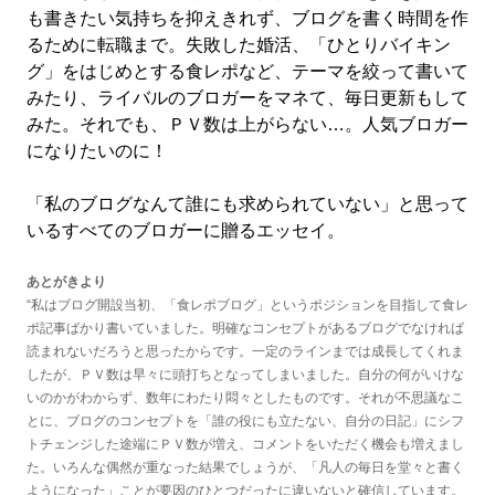
も書きたい気持ちを抑えきれず、ブログを書く時間を作
るために転職まで。失敗した婚活、「ひとりバイキン
グ」をはじめとする食レポなど、テーマを絞って書いて
みたり、ライバルのブロガーをマネて、毎日更新もして
みた。それでも、ＰＶ数は上がらない…。人気ブロガー
になりたいのに！
「私のブログなんて誰にも求められていない」と思って
いるすべてのブロガーに贈るエッセイ。
あとがきより
“私はブログ開設当初、「食レポブログ」というポジションを目指して食レ
ポ記事ばかり書いていました。明確なコンセプトがあるブログでなければ
読まれないだろうと思ったからです。一定のラインまでは成長してくれま
したが、ＰＶ数は早々に頭打ちとなってしまいました。自分の何がいけな
いのかがわからず、数年にわたり悶々としたものです。それが不思議なこ
とに、ブログのコンセプトを「誰の役にも立たない、自分の日記」にシフ
トチェンジした途端にＰＶ数が増え、コメントをいただく機会も増えまし
た。いろんな偶然が重なった結果でしょうが、「凡人の毎日を堂々と書く
ようになった」ことが要因のひとつだったに違いないと確信しています。