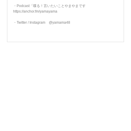
・Podcast「喋る！言いたいことやまやまです
https://anchor.fm/yamayama
・Twitter / Instagram @yamama48