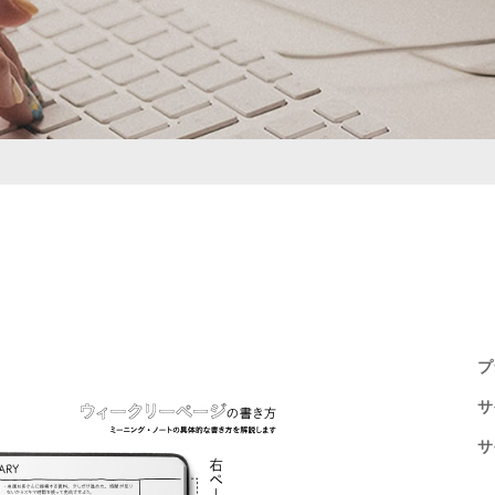
プ
サ
サ