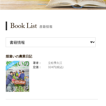
Book List
書籍情報
畑違いの農業日記
著者：
立松季久江
定価：
324円(税込)