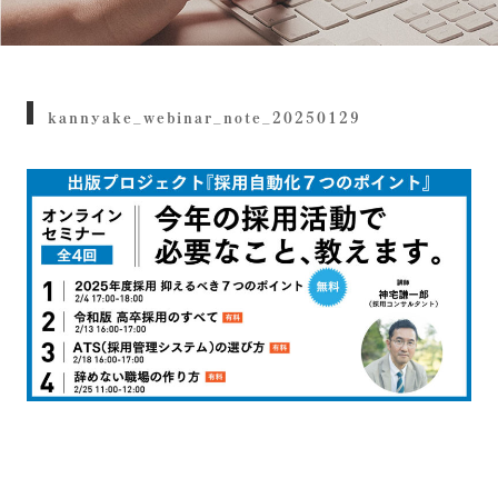
kannyake_webinar_note_20250129