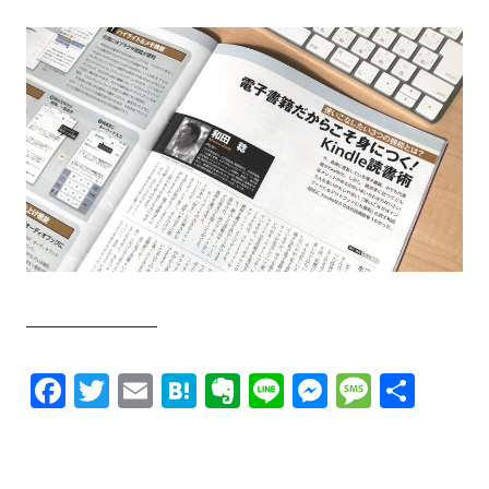
Facebook
Twitter
Email
Hatena
Evernote
Line
Messenge
Messa
共
有