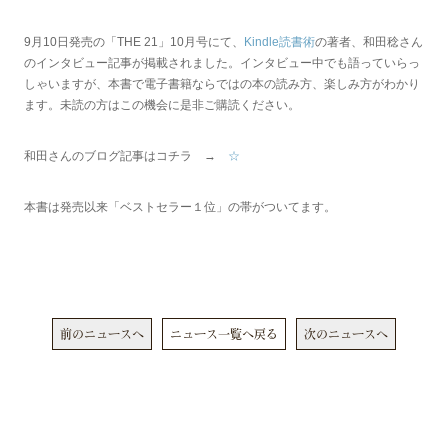
9月10日発売の「THE 21」10月号にて、
Kindle読書術
の著者、和田稔さん
のインタビュー記事が掲載されました。インタビュー中でも語っていらっ
しゃいますが、本書で電子書籍ならではの本の読み方、楽しみ方がわかり
ます。未読の方はこの機会に是非ご購読ください。
和田さんのブログ記事はコチラ →
☆
本書は発売以来「ベストセラー１位」の帯がついてます。
前のニュースへ
ニュース一覧へ戻る
次のニュースへ