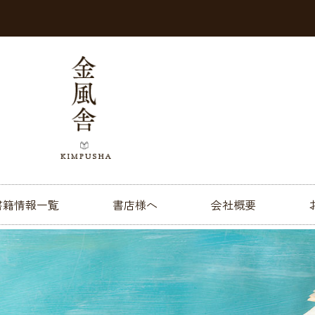
書籍情報一覧
書店様へ
会社概要