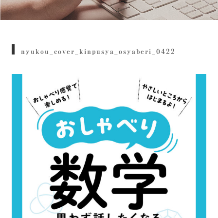
nyukou_cover_kinpusya_osyaberi_0422