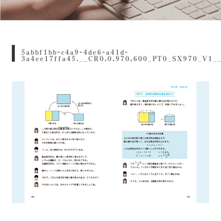
5abbf1bb-c4a9-4de6-a41d-
3a4ee17ffa45.__CR0,0,970,600_PT0_SX970_V1_