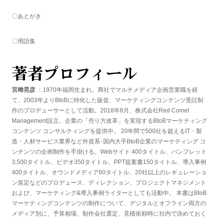
〇あとがき
〇用語集
著者プロフィール
宮﨑晃彦
：1970年福岡生まれ。商社でマルチメディア企画営業職を経
て、2003年よりBtoBに特化した販促、マーケティングコンテンツ受託制
作のプロデューサーとして活動。2018年8月、株式会社Red Comet
Management設立。企業の「売り方改革」を実現するBtoBマーケティング
コンテンツ コンサルティングを提供中。 20年間で500社を超えるIT・製
造・人材サービス業界など外資系･国内大手BtoB企業のマーケティング コ
ンテンツの企画制作を手掛ける。Webサイト 400タイトル、パンフレット
3,500タイトル、ビデオ350タイトル、PPT提案書150タイトル、導入事例
400タイトル、オウンドメディア60タイトル、20社以上のレギュレーショ
ン策定などのプロデュース、ディレクション、プロジェクトマネジメント
および、マーケティング&導入事例ライターとしても活動中。 本書はBtoB
マーケティングコンテンツの制作について、デジタルとオフライン両方の
メディア別に、予算相場、制作会社選定、見積依頼時に社内で決めておく