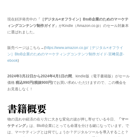
有
現在好評発売中の『
［デジタル×オフライン］BtoB企業のためのマーケテ
ィングコンテンツ制作ガイド
』がKindle（Amazon.co.jp）のセール対象本
に選ばれました。
販売ページはこちら→(
https://www.amazon.co.jp/［デジタル×オフ
ライ
ン］BtoB企業のためのマーケティングコンテンツ制作ガイド-宮﨑晃彦-
ebook
)
2024年3月22日から2024年4月1日の間
、kindle版（電子書籍版）がセール
価格
税込990円(税抜900円)
でお買い求めいただけますので、この機会を
お見逃しなく！
書籍概要
物の流れや経済の在り方に大きな変化の波が押し寄せている今日、
「マー
ケティング」
は、BtoB企業にとっても命運を分ける鍵になっています。で
は、マーケティングとは何でしょうか？デジタルツールを導入すること？