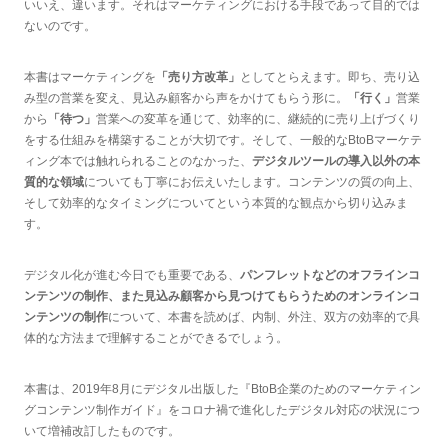
いいえ、違います。それはマーケティングにおける手段であって目的では
ないのです。
本書はマーケティングを
「売り方改革」
としてとらえます。即ち、売り込
み型の営業を変え、見込み顧客から声をかけてもらう形に。
「行く」
営業
から
「待つ」
営業への変革を通じて、効率的に、継続的に売り上げづくり
をする仕組みを構築することが大切です。そして、一般的なBtoBマーケテ
ィング本では触れられることのなかった、
デジタルツールの導入以外の本
質的な領域
についても丁寧にお伝えいたします。コンテンツの質の向上、
そして効率的なタイミングについてという本質的な観点から切り込みま
す。
デジタル化が進む今日でも重要である、
パンフレットなどのオフラインコ
ンテンツの制作、また見込み顧客から見つけてもらうためのオンラインコ
ンテンツの制作
について、本書を読めば、内制、外注、双方の効率的で具
体的な方法まで理解することができるでしょう。
本書は、2019年8月にデジタル出版した『BtoB企業のためのマーケティン
グコンテンツ制作ガイド』をコロナ禍で進化したデジタル対応の状況につ
いて増補改訂したものです。