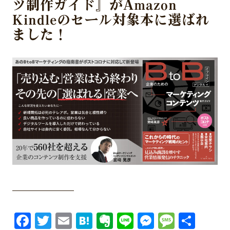
ツ制作ガイド』がAmazon
Kindleのセール対象本に選ばれ
ました！
Facebook
Twitter
Email
Hatena
Evernote
Line
Messenge
Messa
共