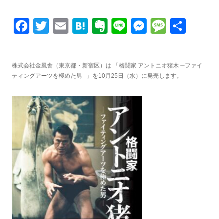
Facebook
Twitter
Email
Hatena
Evernote
Line
Messenge
Messa
共
有
株式会社金風舎（東京都・新宿区）は 「格闘家 アントニオ猪木 ─ファイ
ティングアーツを極めた男─」を10月25日（水）に発売します。