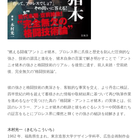
”燃える闘魂”アントニオ猪木。プロレス界に爪痕と歴史を刻んだ圧倒的な
強さ、技術の源流と進化を、猪木自身の言葉で解き明かすことで「アント
ニオ猪木の強さと格闘技術のリアル」を後世に遺す、前人未踏・空前絶
後、完全無欠の”格闘技術論”。
彼の強さと格闘技術の奥深さを、客観的な事実を交え、より丹念に検証。
四半世紀の時を超えて蓄積された情報や取材結果に基づいて再び執筆作業
を進めるなかで見つけた真の『格闘家・アントニオ猪木』の実体とは。伝
説のレスラー、アントニオ猪木の軌跡と彼をめぐるレスラーや関係者たち
の証言をもとにプロレス界に燦然と輝くその強さの秘訣を紐解きます。
木村光一（きむらこういち）
1962 年、福島県生まれ。東京造形大学デザイン学科卒。広告企画制作会