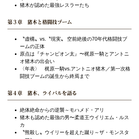
猪木が認めた最強レスラーたち
第３章 猪木と格闘技ブーム
〝虚構〟vs.〝現実〟 空前絶後の70年代格闘技ブ
ームの正体
原点は『チャンピオン太』〜梶原一騎とアントニ
オ猪木の出会い
〈年表〉 梶原一騎vs.アントニオ猪木／第一次格
闘技ブームの誕生から終焉まで
第４章 猪木、ライバルを語る
絶体絶命からの逆襲～モハメド・アリ
猪木も認めた最強の男〜柔道王ウイリエム・ルス
カ
〝熊殺し〟ウイリーを超えた蹴り～ザ・モンスタ