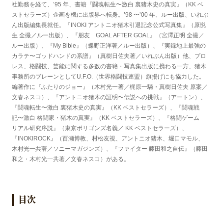
社勤務を経て、’95 年、書籍『闘魂転生〜激白 裏猪木史の真実』（KK ベ
ストセラーズ）企画を機に出版界へ転身。’98 〜’00 年、ルー出版、いれぶ
ん出版編集長就任。『INOKI アントニオ猪木引退記念公式写真集』（原悦
生 全撮／ルー出版）、『朋友 GOAL AFTER GOAL』（宮澤正明 全撮／
ルー出版）、『My Bible』（蝶野正洋著／ルー出版）、『実録地上最強の
カラテ〜ゴッドハンドの系譜』（真樹日佐夫著／いれぶん出版）他、プロ
レス、格闘技、芸能に関する多数の書籍・写真集出版に携わる一方、猪木
事務所のブレーンとしてU.F.O.（世界格闘技連盟）旗揚げにも協力した。
編著作に『ふたりのジョー』（木村光一著／梶原一騎・真樹日佐夫 原案／
文春ネスコ）、『アントニオ猪木の証明〜伝説への挑戦』（アートン）、
『闘魂転生〜激白 裏猪木史の真実』（KK ベストセラーズ）、『闘魂戦
記〜激白 格闘家・猪木の真実』（KK ベストセラーズ）、『格闘ゲーム
リアル研究序説』（東京ポリゴンズ名義／ KK ベストセラーズ）、
『INOKIROCK』（百瀬博教、村松友視、アントニオ猪木、堀口マモル、
木村光一共著／ソニーマガジンズ）、『ファイター 藤田和之自伝』（藤田
和之・木村光一共著／文春ネスコ）がある。
目次