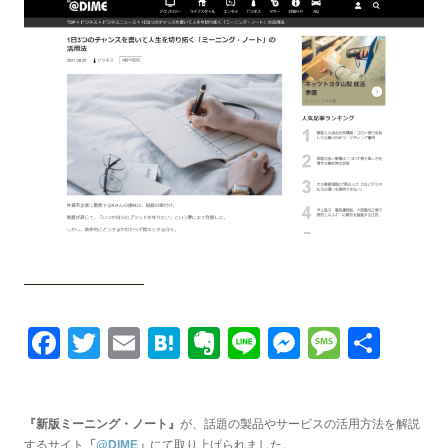
Facebook
Twitter
Email
Hatena
Evernote
Line
Messenge
Messa
共
有
『新版ミーニング・ノート』
が、話題の製品やサービスの活用方法を解説
するサイト
「
@DIME
」
にて取り上げられました。