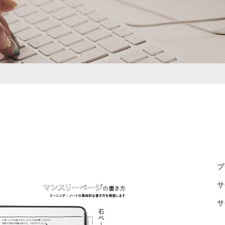
プ
サ
サ