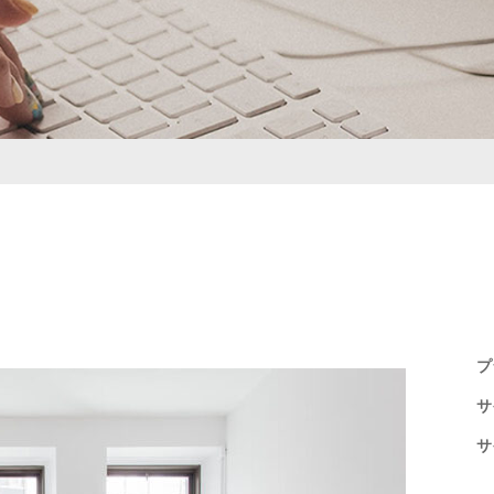
プ
サ
サ