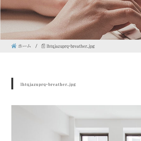
ホーム
lhtqjazuprq-breather.jpg
lhtqjazuprq-breather.jpg