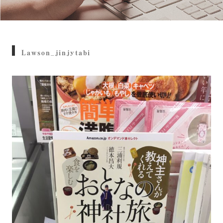
Lawson_jinjytabi