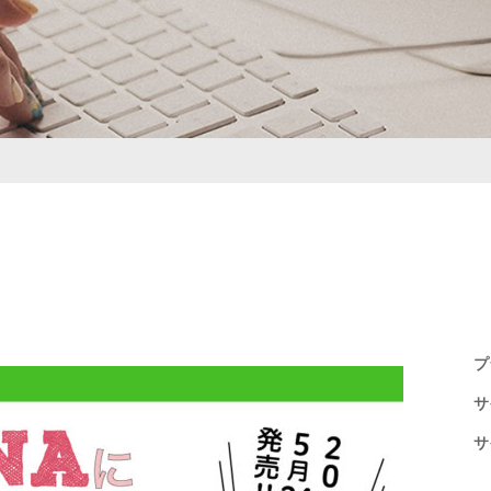
プ
サ
サ