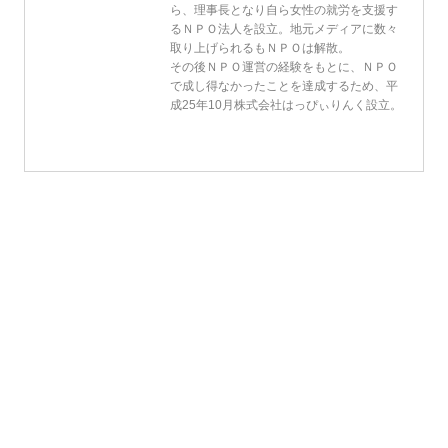
ら、理事長となり自ら女性の就労を支援す
るＮＰＯ法人を設立。地元メディアに数々
取り上げられるもＮＰＯは解散。
その後ＮＰＯ運営の経験をもとに、ＮＰＯ
で成し得なかったことを達成するため、平
成25年10月株式会社はっぴぃりんく設立。