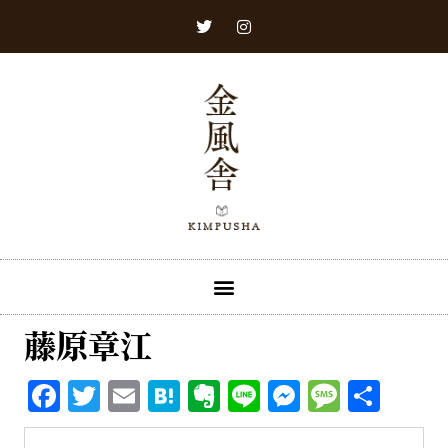
藤原章江
Facebook
Twitter
Email
Hatena
Evernote
Line
Messenge
Messa
共
有