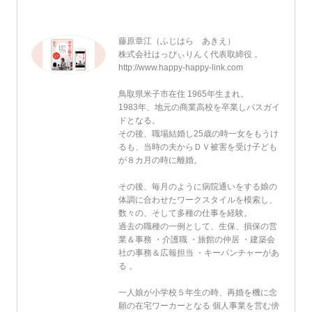
藤原章江（ふじはら あきえ）
株式会社はっぴぃりんく代表取締役 。
http://www.happy-happy-link.com
鳥取県米子市在住 1965年生まれ。
1983年、地元の商業高校を卒業しバスガイ
ドとなる。
その後、職場結婚し25歳の時一女をもうけ
るも、当時の夫からＤＶ被害を受け子ども
が８カ月の時に離婚。
その後、毎月のように病院通いをする娘の
体調に合わせたワークスタイルを模索し、
数々の、そして多種の仕事を経験。
過去の職種の一例として、生保、損保の営
業＆事務 ・介護職 ・旅館の仲居 ・建築会
社の事務＆広報担当 ・キーパンチャーがあ
る 。
一人娘が小学校５年生の時、再婚を機に念
願の在宅ワーカーとなる 個人事業を営む傍