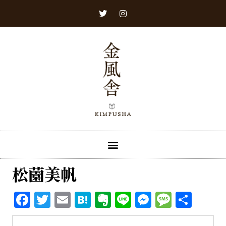
松薗美帆
Facebook
Twitter
Email
Hatena
Evernote
Line
Messenge
Messa
共
有