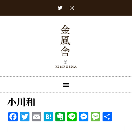
小川和
Facebook
Twitter
Email
Hatena
Evernote
Line
Messenge
Messa
共
有