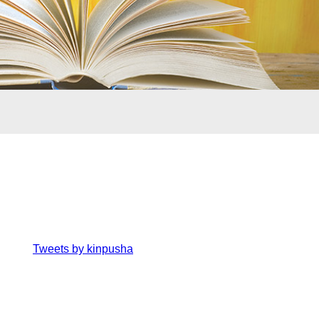
nger
sage
共
Tweets by kinpusha
有