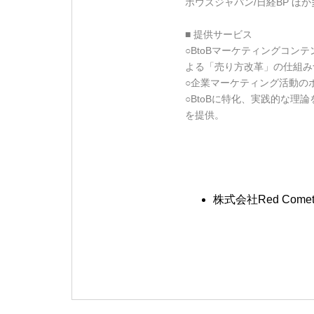
ボウズジャパン/日経BP ほか
■ 提供サービス
○BtoBマーケティングコン
よる「売り方改革」の仕組み
○企業マーケティング活動の
○BtoBに特化、実践的な
を提供。
株式会社Red Comet 