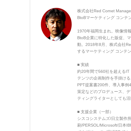
株式会社Red Comet Mana
BtoBマーケティング コンテ
1970年福岡生まれ。映像情
BtoB企業に特化した販促
動。2018年8月、株式会社Red
するマーケティング コンテ
■ 実績
約20年間で560社を超える
テンツの企画制作を手掛ける。W
PPT提案書200件、導入事
策定などのプロデュース、デ
ティングライターとしても活
■ 支援企業（一部）
シスコシステムズ/日立製作所
刷/PERSOL/Microsoft