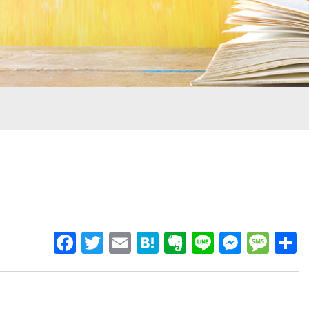
Facebook
Twitter
Email
Hatena
Evernote
Line
Messe
Mes