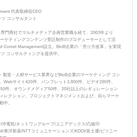
gement 代表取締役CEO
ンツ コンサルタント
報専門商社でマルチメディア企画営業職を経て、2003年より
、マーケティングコンテンツ受託制作のプロデューサーとして活
 Comet Management設立。BtoB企業の「売り方改革」を実現
ンツ コンサルティングを提供中。
IT・製造・人材サービス業界などBtoB企業のマーケティング コン
ebサイト420件、パンフレット3,800件、ビデオ280件、
例450件、オウンドメディア50件、20社以上のレギュレーション
ィレクション、プロジェクトマネジメントおよび、自らマーケ
動中。
/沖電気/ネットワングループ/ユニアデックス/凸版印
/日本IBM/東洋新薬/NTTコミュニケーションズ/KDDI/富士通/ピツニー