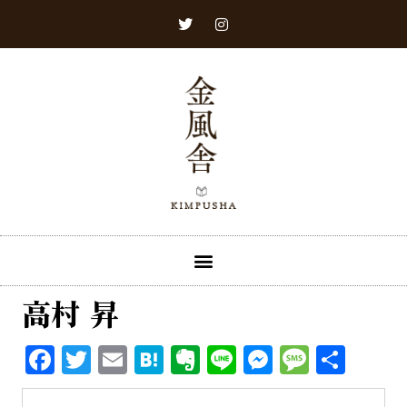
高村 昇
Facebook
Twitter
Email
Hatena
Evernote
Line
Messenge
Messa
共
有