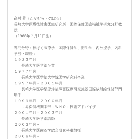
高村 昇（たかむら・のぼる）
長崎大学原爆後障害医療研究所・国際保健医療福祉学研究分野教
授
（1968年７月11日生）
専門分野：被ばく医療学、国際保健学、衛生学、内分泌学、内科
学歴・職歴：
１９３３年月
長崎大学医学部卒業
１９７７年月
長崎大学医学部大学院医学研究科卒業
１９９７年月－２００１年月
長崎大学医学部原爆後障害医療研究施設国際放射線保健部門
助手
１９９９年月－２０００年月
世界保健機関本部（ＷＨＯ）技術アドバイザ－
２００１年月－２００３年月
長崎大学医学部講師
２００３年月－
長崎大学医歯薬学総合研究科准教授
２００８年月－