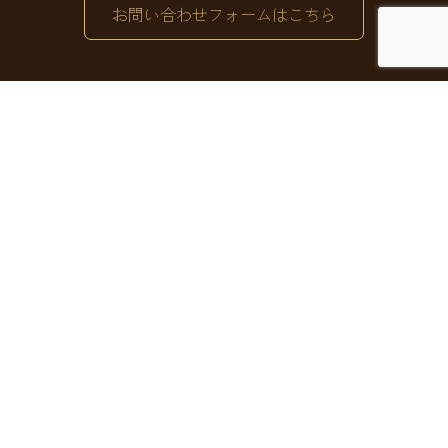
お問い合わせフォームはこちら
〒160-0022
東京都新宿区新宿2-4-6
フォーシーズンビルアネックス7F
03-3353-5171