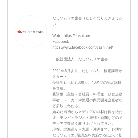
だしソムリエ協会（だしそむりえきょうか
い）
Web https://dashi.be/
Facebook
https://www.facebook.com/dashi.net/
一般社団法人 だしソムリエ協会
2011年6月より、だしソムリエ検定講座が
スタート。
受講生延べ約3,000人、40名弱の認定講師
を育成。
受講生は主婦・会社員・料理家・飲食店従
事者・メーカーや流通の商品開発企画者な
ど多岐にわたる。
始めた当初からメディアの取材は後を絶た
ず、テレビ・ラジオ・雑誌・新聞などのメ
ディアで数多く取り上げられてきた。
現在、北海道から九州・沖縄まで、各地で
だしソムリエ3級講座を実施するほか、法