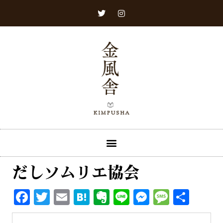
だしソムリエ協会
Facebook
Twitter
Email
Hatena
Evernote
Line
Messenge
Messa
共
有