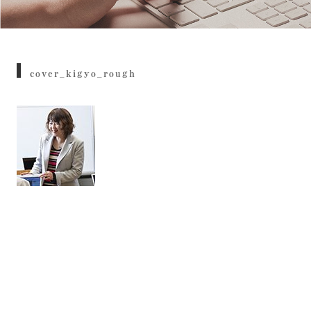
cover_kigyo_rough