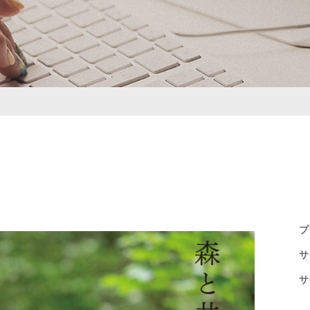
プ
サ
サ