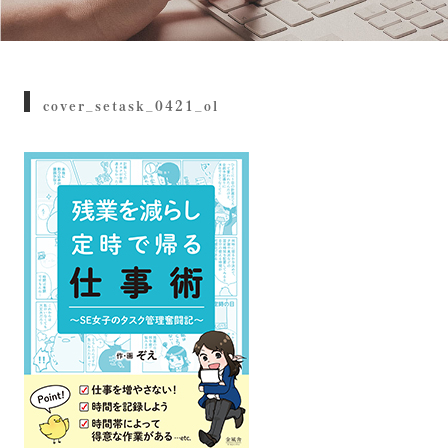
cover_setask_0421_ol