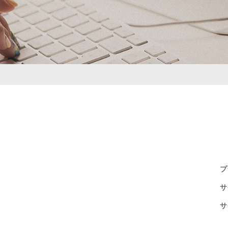
プ
サ
サ