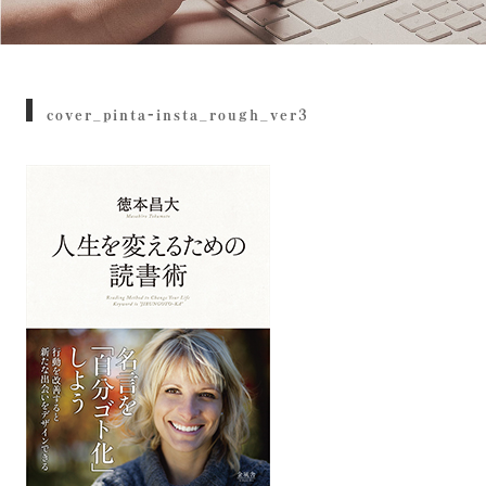
cover_pinta-insta_rough_ver3