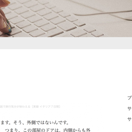
プ
サ
サ