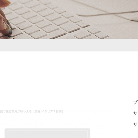
プ
サ
サ