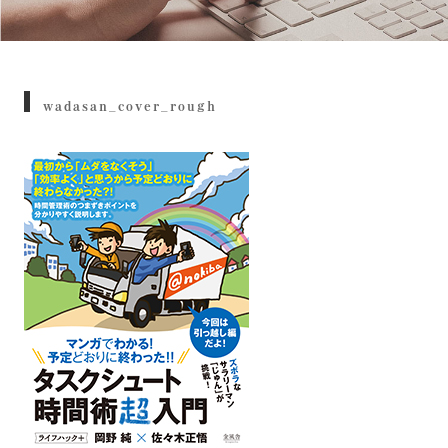
wadasan_cover_rough