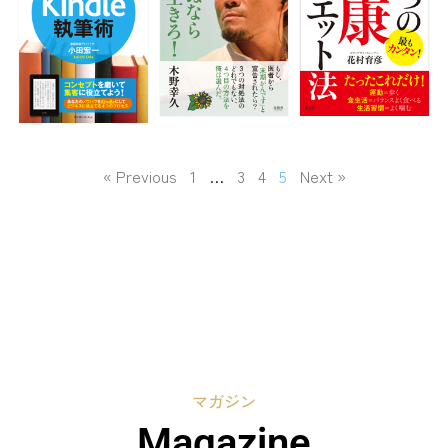
« Previous
1
…
3
4
5
Next »
マガジン
Magazine