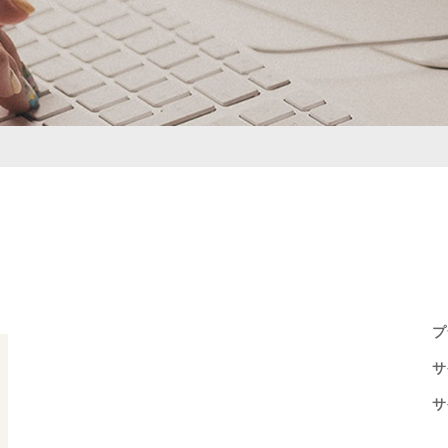
プ
サ
サ