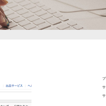
プ
サ
サ